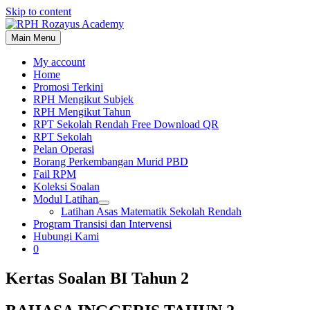
Skip to content
Main Menu
My account
Home
Promosi Terkini
RPH Mengikut Subjek
RPH Mengikut Tahun
RPT Sekolah Rendah Free Download QR
RPT Sekolah
Pelan Operasi
Borang Perkembangan Murid PBD
Fail RPM
Koleksi Soalan
Modul Latihan
Latihan Asas Matematik Sekolah Rendah
Program Transisi dan Intervensi
Hubungi Kami
0
Kertas Soalan BI Tahun 2