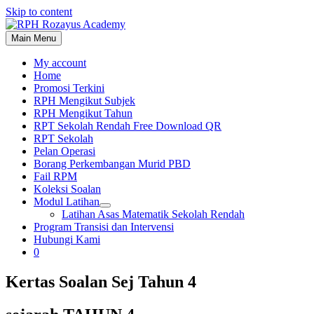
Skip to content
Main Menu
My account
Home
Promosi Terkini
RPH Mengikut Subjek
RPH Mengikut Tahun
RPT Sekolah Rendah Free Download QR
RPT Sekolah
Pelan Operasi
Borang Perkembangan Murid PBD
Fail RPM
Koleksi Soalan
Modul Latihan
Latihan Asas Matematik Sekolah Rendah
Program Transisi dan Intervensi
Hubungi Kami
0
Kertas Soalan Sej Tahun 4