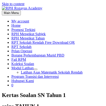
Skip to content
Main Menu
My account
Home
Promosi Terkini
RPH Mengikut Subjek
RPH Mengikut Tahun
RPT Sekolah Rendah Free Download QR
RPT Sekolah
Pelan Operasi
Borang Perkembangan Murid PBD
Fail RPM
Koleksi Soalan
Modul Latihan
Latihan Asas Matematik Sekolah Rendah
Program Transisi dan Intervensi
Hubungi Kami
0
Kertas Soalan SN Tahun 1