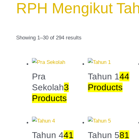
RPH Mengikut Ta
Showing 1–30 of 294 results
Pra
Tahun 1
44
Sekolah
3
Products
Products
Tahun 4
41
Tahun 5
81