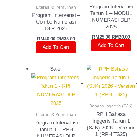
Program Intervensi
Literasi & Pemulihan
Tahun 1 – MODUL
Program Intervensi –
NUMERASI DLP
Combo Numerasi
2025
DLP 2025
RM
25.00
RM
20.00
RM
40.00
RM
35.00
Add To Cart
Add To Cart
Original
Current
Sale!
price
price
was:
is:
RM25.00.
RM20.00.
Bahasa Inggeris (SJK)
RPH Bahasa
Literasi & Pemulihan
Inggeris Tahun 1
Program Intervensi
(SJK) 2026 – Version
Tahun 1 – RPH
1 (RPH TS25)
NUMERASI DLP