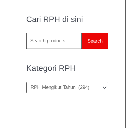
e
a
Cari RPH di sini
r
c
Search
h
f
o
Kategori RPH
r
: