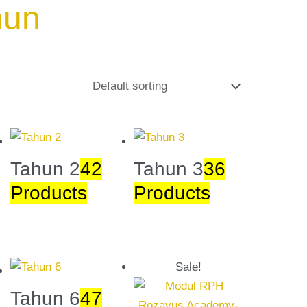
hun
Tahun 2
42
Tahun 3
36
Products
Products
Original
Current
Sale!
price
price
was:
is:
Tahun 6
47
RM40.00.
RM35.00.