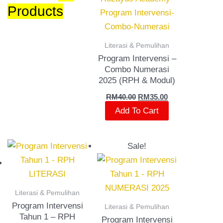
Products
Literasi & Pemulihan
Program Intervensi –
Combo Numerasi
2025 (RPH & Modul)
RM
40.00
RM
35.00
Add To Cart
rent
Original
Current
Sale!
ce
price
price
was:
is:
0.00.
RM25.00.
RM20.00.
Literasi & Pemulihan
Program Intervensi
Literasi & Pemulihan
Tahun 1 – RPH
Program Intervensi