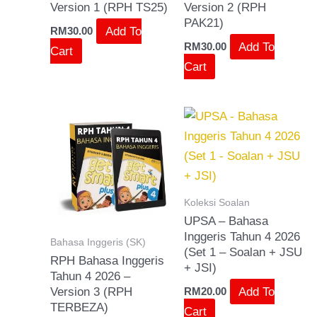
Version 1 (RPH TS25)
Version 2 (RPH
PAK21)
Add To
RM
30.00
Add To
RM
30.00
Cart
Cart
Koleksi Soalan
UPSA – Bahasa
Inggeris Tahun 4 2026
Bahasa Inggeris (SK)
(Set 1 – Soalan + JSU
RPH Bahasa Inggeris
+ JSI)
Tahun 4 2026 –
Add To
Version 3 (RPH
RM
20.00
TERBEZA)
Cart