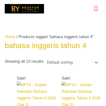
Skip
Search
Mai
to
for:
content
Me
Home
/ Products tagged “bahasa inggeris tahun 4”
bahasa inggeris tahun 4
Showing all 13 results
Original
Current
Original
Current
Sale!
Sale!
price
price
price
price
was:
is:
was:
is:
RM20.00.
RM10.00.
RM20.00.
RM10.00.