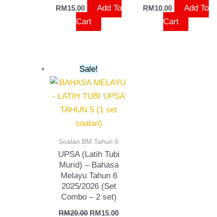
Add To
Add To
RM
15.00
RM
10.00
Cart
Cart
Original
Current
Sale!
price
price
was:
is:
RM20.00.
RM15.00.
Soalan BM Tahun 6
UPSA (Latih Tubi
Murid) – Bahasa
Melayu Tahun 6
2025/2026 (Set
Combo – 2 set)
RM
20.00
RM
15.00