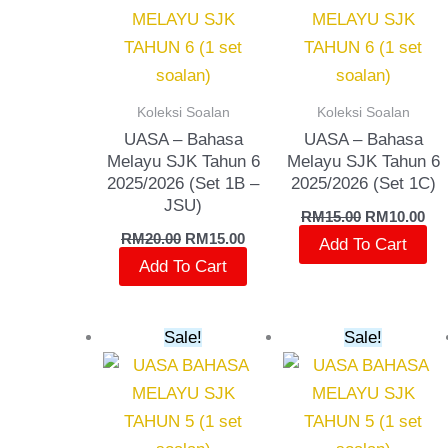
RM20.00.
RM15.00.
RM15.00.
RM1
Koleksi Soalan
Koleksi Soalan
UASA – Bahasa
UASA – Bahasa
Melayu SJK Tahun 6
Melayu SJK Tahun 6
2025/2026 (Set 1B –
2025/2026 (Set 1C)
JSU)
RM
15.00
RM
10.00
RM
20.00
RM
15.00
Add To Cart
Add To Cart
Original
Current
Original
Cur
Sale!
Sale!
price
price
price
pri
was:
is:
was:
is:
RM15.00.
RM10.00.
RM23.00.
RM2