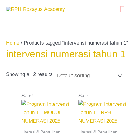
Skip
Search
Mai
to
for:
content
Me
Home
/ Products tagged “intervensi numerasi tahun 1”
intervensi numerasi tahun 1
Showing all 2 results
Original
Current
Original
Current
Sale!
Sale!
price
price
price
price
was:
is:
was:
is:
RM25.00.
RM20.00.
RM25.00.
RM20.00.
Literasi & Pemulihan
Literasi & Pemulihan