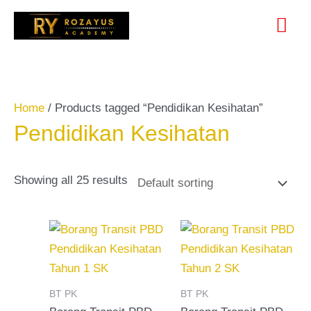
Skip
Search
Mai
to
for:
content
Me
Home
/ Products tagged “Pendidikan Kesihatan”
Pendidikan Kesihatan
Showing all 25 results
BT PK
BT PK