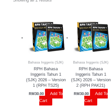
Showing all 2 results
Bahasa Inggeris (SJK)
Bahasa Inggeris (SJK)
RPH Bahasa
RPH Bahasa
Inggeris Tahun 1
Inggeris Tahun 1
(SJK) 2026 – Version
(SJK) 2026 – Version
1 (RPH TS25)
2 (RPH PAK21)
Add To
Add To
RM
30.00
RM
30.00
Cart
Cart