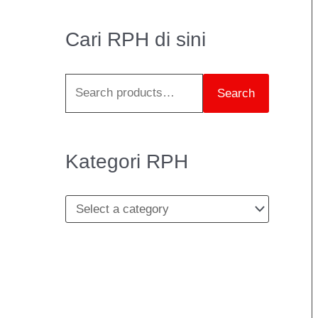
a
r
Cari RPH di sini
c
h
Search
f
o
r
Kategori RPH
: