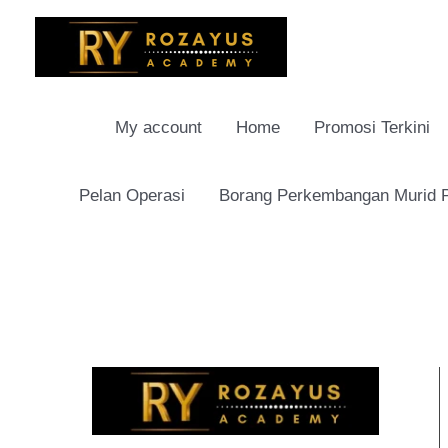
Skip
to
content
My account
Home
Promosi Terkini
Pelan Operasi
Borang Perkembangan Murid
S
e