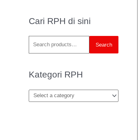
e
a
Cari RPH di sini
r
c
Search
h
f
o
Kategori RPH
r
: