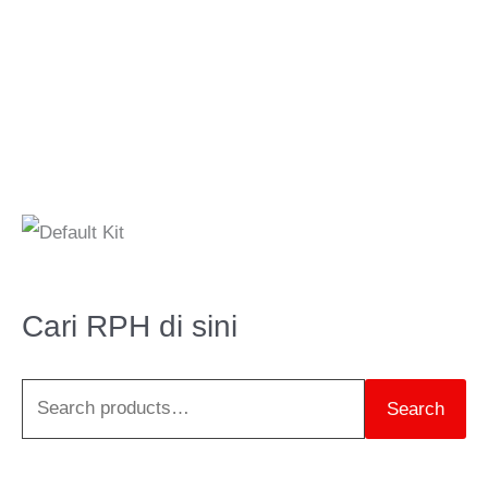
S
e
a
Cari RPH di sini
r
c
Search
h
f