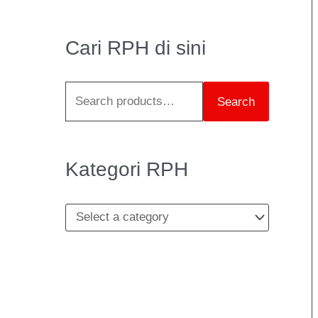
e
a
Cari RPH di sini
r
c
Search
h
f
o
Kategori RPH
r
: