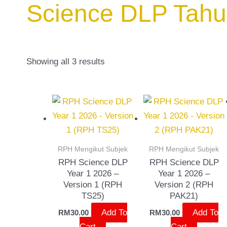
Science DLP Tahu
Showing all 3 results
RPH Mengikut Subjek
RPH Mengikut Subjek
RPH Science DLP
RPH Science DLP
Year 1 2026 –
Year 1 2026 –
Version 1 (RPH
Version 2 (RPH
TS25)
PAK21)
Add To
Add To
RM
30.00
RM
30.00
Cart
Cart