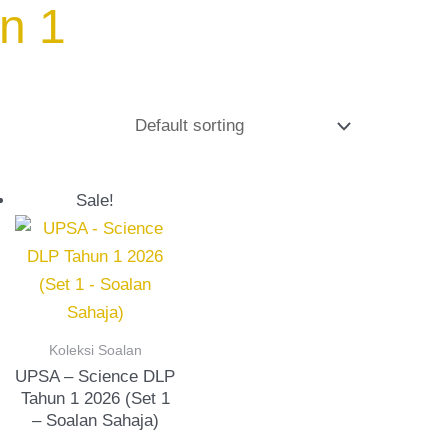
n 1
Original
Current
Sale!
price
price
was:
is:
RM15.00.
RM10.00.
Koleksi Soalan
UPSA – Science DLP
Tahun 1 2026 (Set 1
– Soalan Sahaja)