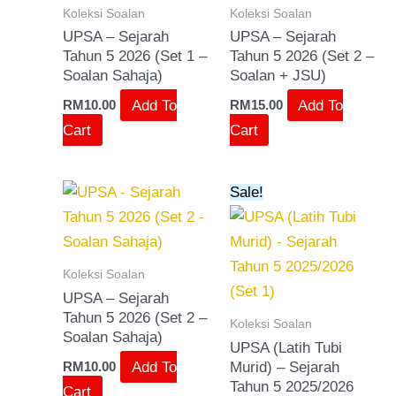
Koleksi Soalan
Koleksi Soalan
UPSA – Sejarah
UPSA – Sejarah
Tahun 5 2026 (Set 1 –
Tahun 5 2026 (Set 2 –
Soalan Sahaja)
Soalan + JSU)
Add To
Add To
RM
10.00
RM
15.00
Cart
Cart
Original
Current
Sale!
price
price
was:
is:
RM12.00.
RM10.00.
Koleksi Soalan
UPSA – Sejarah
Tahun 5 2026 (Set 2 –
Koleksi Soalan
Soalan Sahaja)
UPSA (Latih Tubi
Add To
Murid) – Sejarah
RM
10.00
Tahun 5 2025/2026
Cart