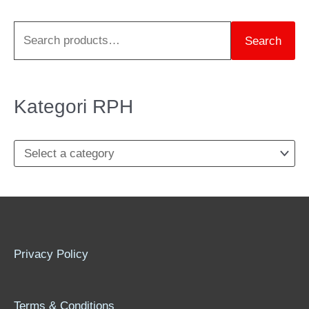
h
Search
f
o
r
Kategori RPH
:
Privacy Policy
Terms & Conditions