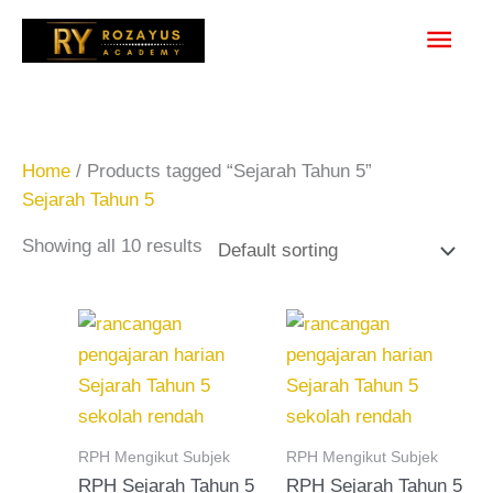
Skip
Main
to
content
Men
Home
/ Products tagged “Sejarah Tahun 5”
Sejarah Tahun 5
Showing all 10 results
RPH Mengikut Subjek
RPH Mengikut Subjek
RPH Sejarah Tahun 5
RPH Sejarah Tahun 5