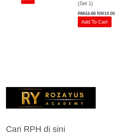
(Set 1)
RM
12.00
RM
10.00
Add To Cart
S
e
a
r
Cari RPH di sini
c