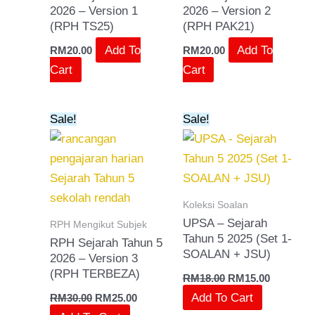
2026 – Version 1
2026 – Version 2
(RPH TS25)
(RPH PAK21)
Add To
Add To
RM
20.00
RM
20.00
Cart
Cart
Original
Current
Original
Current
Sale!
Sale!
price
price
price
price
was:
is:
was:
is:
RM30.00.
RM25.00.
RM18.00.
RM15.00.
Koleksi Soalan
UPSA – Sejarah
RPH Mengikut Subjek
Tahun 5 2025 (Set 1-
RPH Sejarah Tahun 5
SOALAN + JSU)
2026 – Version 3
(RPH TERBEZA)
RM
18.00
RM
15.00
Add To Cart
RM
30.00
RM
25.00