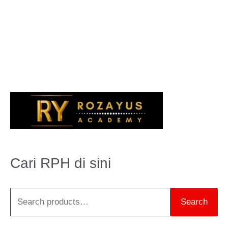
S
e
a
r
Cari RPH di sini
c
h
Search
f
o