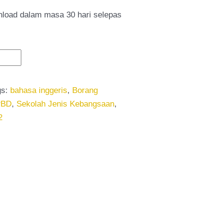
nload dalam masa 30 hari selepas
gs:
bahasa inggeris
,
Borang
PBD
,
Sekolah Jenis Kebangsaan
,
2