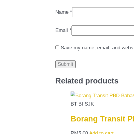
Name
*
Email
*
Save my name, email, and websit
Related products
BT BI SJK
Borang Transit 
RM
5.00
Add to cart