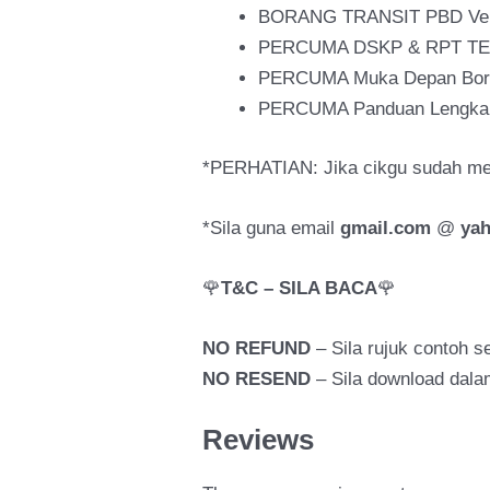
BORANG TRANSIT PBD Vers
PERCUMA DSKP & RPT TE
PERCUMA Muka Depan Bora
PERCUMA Panduan Lengkap 
*PERHATIAN: Jika cikgu sudah mem
*Sila guna email
gmail.com
@
ya
🌹
T&C – SILA BACA
🌹
NO REFUND
– Sila rujuk contoh
NO RESEND
– Sila download dala
Reviews