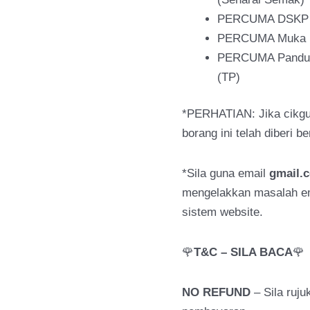
PERCUMA DSKP 
PERCUMA Muka De
PERCUMA Panduan
(TP)
*PERHATIAN: Jika cikg
borang ini telah diberi 
*Sila guna email
gmail.
mengelakkan masalah ema
sistem website.
🌹
T&C – SILA BACA
🌹
NO REFUND
– Sila ruj