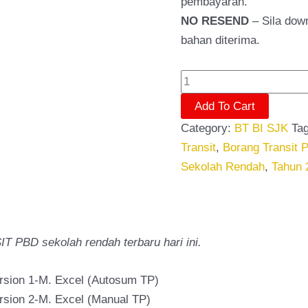
pembayaran.
NO RESEND
– Sila dow
bahan diterima.
Add To Cart
Category:
BT BI SJK
Ta
Transit
,
Borang Transit 
Sekolah Rendah
,
Tahun 
PBD sekolah rendah terbaru hari ini.
ion 1-M. Excel (Autosum TP)
on 2-M. Excel (Manual TP)