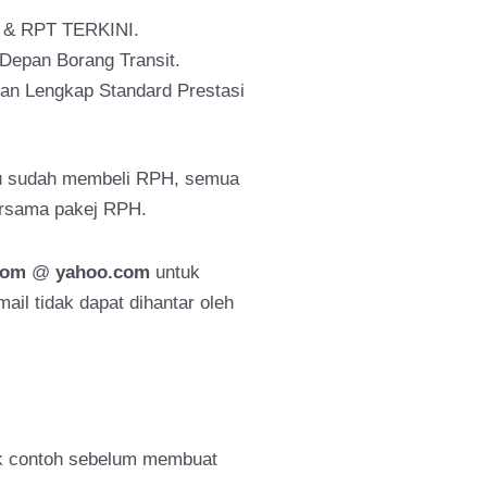
& RPT TERKINI.
pan Borang Transit.
 Lengkap Standard Prestasi
u sudah membeli RPH, semua
bersama pakej RPH.
com
@
yahoo.com
untuk
il tidak dapat dihantar oleh
uk contoh sebelum membuat