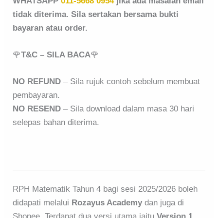
WHATSAPP
011-5668 0954
jika ada masalah email
tidak diterima. Sila sertakan bersama bukti
bayaran atau order.
🌹
T&C – SILA BACA
🌹
NO REFUND
– Sila rujuk contoh sebelum membuat
pembayaran.
NO RESEND
– Sila download dalam masa 30 hari
selepas bahan diterima.
RPH Matematik Tahun 4 bagi sesi 2025/2026 boleh
didapati melalui
Rozayus Academy
dan juga di
Shopee. Terdapat dua versi utama iaitu
Version 1