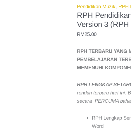
Tahun
Pendidikan Muzik
,
RPH 
1
RPH Pendidikan
2026
Version 3 (RP
-
RM
25.00
Version
3
RPH TERBARU YANG M
(RPH
PEMBELAJARAN TERB
TERBEZA)
MEMENUHI KOMPONEN
quantity
RPH LENGKAP SETAH
rendah terbaru hari ini.
secara PERCUMA bahan
RPH Lengkap Semu
Word