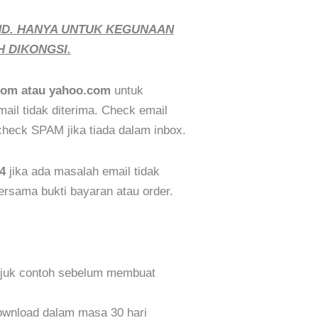
ND. HANYA UNTUK KEGUNAAN
H DIKONGSI.
com atau yahoo.com
untuk
il tidak diterima. Check email
eck SPAM jika tiada dalam inbox.
4
jika ada masalah email tidak
bersama bukti bayaran atau order.
ujuk contoh sebelum membuat
wnload dalam masa 30 hari