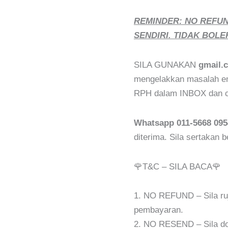
REMINDER: NO REFU
SENDIRI. TIDAK BOLE
SILA GUNAKAN
gmail.
mengelakkan masalah ema
RPH dalam INBOX dan ch
Whatsapp 011-5668 095
diterima. Sila sertakan 
🌹T&C – SILA BACA🌹
1. NO REFUND – Sila r
pembayaran.
2. NO RESEND – Sila do