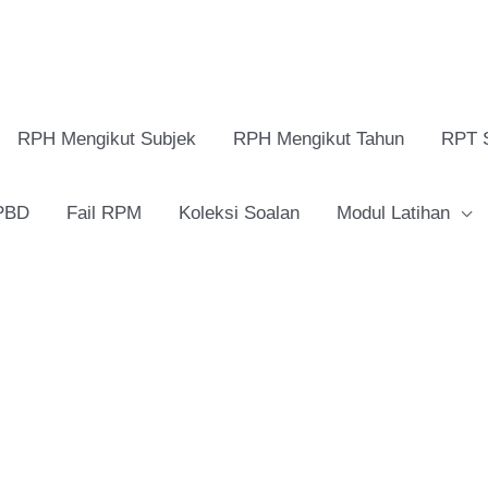
RPH Mengikut Subjek
RPH Mengikut Tahun
RPT 
 PBD
Fail RPM
Koleksi Soalan
Modul Latihan
RPH
Pendidikan
Muzik