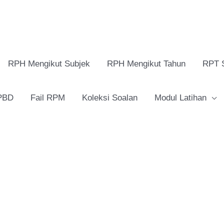
RPH Mengikut Subjek
RPH Mengikut Tahun
RPT 
 PBD
Fail RPM
Koleksi Soalan
Modul Latihan
RPH
Pendidikan
Muzik