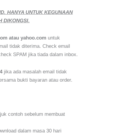
ND. HANYA UNTUK KEGUNAAN
H DIKONGSI.
com atau yahoo.com
untuk
il tidak diterima. Check email
eck SPAM jika tiada dalam inbox.
4
jika ada masalah email tidak
bersama bukti bayaran atau order.
ujuk contoh sebelum membuat
wnload dalam masa 30 hari