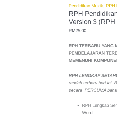
Tahun
Pendidikan Muzik
,
RPH 
4
RPH Pendidikan
2026
Version 3 (RP
-
RM
25.00
Version
3
RPH TERBARU YANG M
(RPH
PEMBELAJARAN TERB
TERBEZA)
MEMENUHI KOMPONEN
quantity
RPH LENGKAP SETAH
rendah terbaru hari ini.
secara PERCUMA bahan
RPH Lengkap Semu
Word