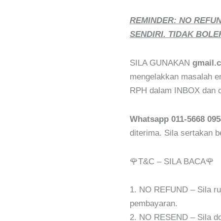
REMINDER: NO REFU
SENDIRI. TIDAK BOLE
SILA GUNAKAN
gmail.
mengelakkan masalah ema
RPH dalam INBOX dan ch
Whatsapp 011-5668 095
diterima. Sila sertakan 
🌹T&C – SILA BACA🌹
1. NO REFUND – Sila r
pembayaran.
2. NO RESEND – Sila do