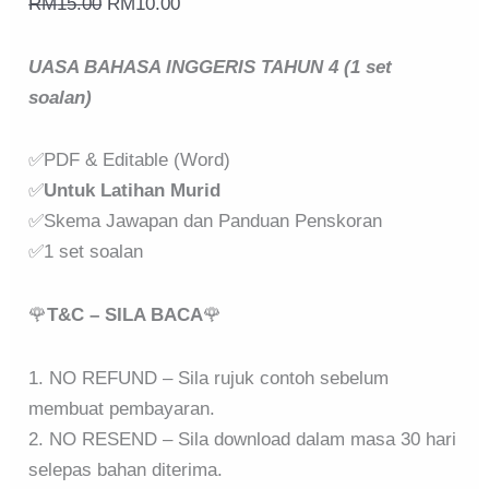
RM
15.00
RM
10.00
UASA BAHASA INGGERIS TAHUN 4 (1 set
soalan)
✅PDF & Editable (Word)
✅
Untuk Latihan Murid
✅Skema Jawapan dan Panduan Penskoran
✅1 set soalan
🌹
T&C – SILA BACA
🌹
1. NO REFUND – Sila rujuk contoh sebelum
membuat pembayaran.
2. NO RESEND – Sila download dalam masa 30 hari
selepas bahan diterima.