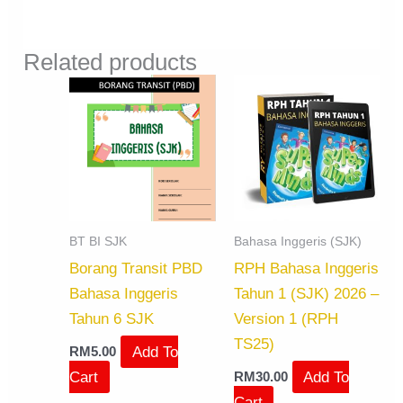
Related products
BT BI SJK
Bahasa Inggeris (SJK)
Borang Transit PBD
RPH Bahasa Inggeris
Bahasa Inggeris
Tahun 1 (SJK) 2026 –
Tahun 6 SJK
Version 1 (RPH
TS25)
Add To
RM
5.00
Cart
Add To
RM
30.00
Cart