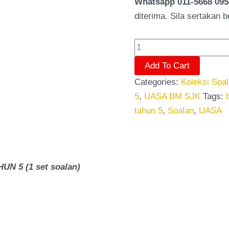
Whatsapp 011-5668 095
diterima. Sila sertakan 
Add To Cart
Categories:
Koleksi Soa
5
,
UASA BM SJK
Tags:
tahun 5
,
Soalan
,
UASA
 5 (1 set soalan)