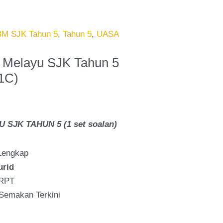
00.
BM SJK Tahun 5
,
Tahun 5
,
UASA
 Melayu SJK Tahun 5
1C)
SJK TAHUN 5 (1 set soalan)
Lengkap
urid
 RPT
Semakan Terkini