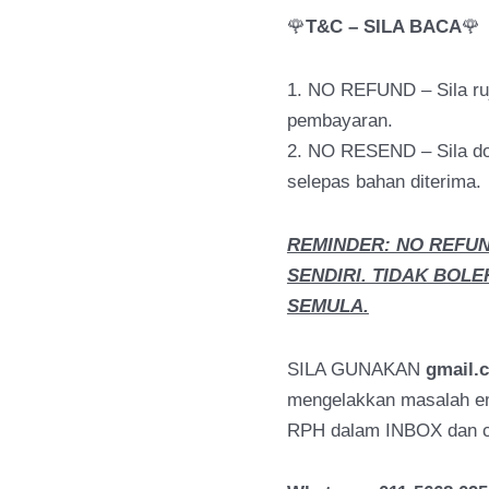
🌹
T&C – SILA BACA
🌹
1. NO REFUND – Sila r
pembayaran.
2. NO RESEND – Sila do
selepas bahan diterima.
REMINDER: NO REFU
SENDIRI. TIDAK BOLE
SEMULA.
SILA GUNAKAN
gmail.
mengelakkan masalah ema
RPH dalam INBOX dan ch