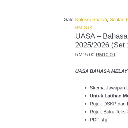
-
price
price
Bahasa
was:
is:
Melayu
RM15.00.
RM10.
Sale!
Koleksi Soalan
,
Soalan 
SJK
BM SJK
Tahun
UASA – Bahasa
5
2025/2026 (Set 
2025/2026
RM
15.00
RM
10.00
(Set
1C)
UASA BAHASA MELAYU 
quantity
Skema Jawapan 
Untuk Latihan M
Rujuk DSKP dan
Rujuk Buku Teks 
PDF shj