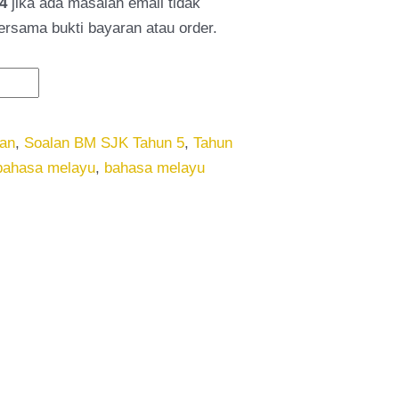
4
jika ada masalah email tidak
bersama bukti bayaran atau order.
lan
,
Soalan BM SJK Tahun 5
,
Tahun
bahasa melayu
,
bahasa melayu