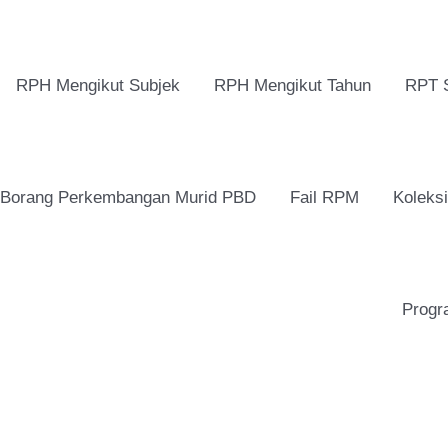
RPH Mengikut Subjek
RPH Mengikut Tahun
RPT 
Borang Perkembangan Murid PBD
Fail RPM
Koleks
Progr
UASA
Original
Curre