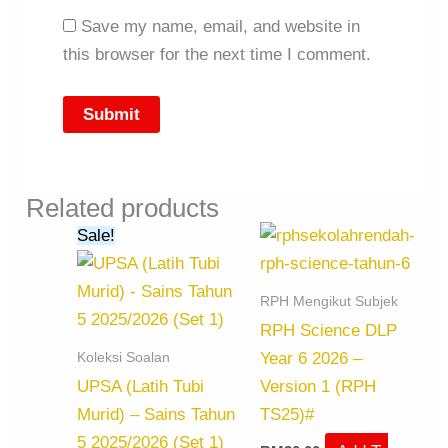
Save my name, email, and website in
this browser for the next time I comment.
Related products
Original
Current
Sale!
price
price
was:
is:
RM12.00.
RM10.00.
RPH Mengikut Subjek
RPH Science DLP
Koleksi Soalan
Year 6 2026 –
UPSA (Latih Tubi
Version 1 (RPH
Murid) – Sains Tahun
TS25)#
5 2025/2026 (Set 1)