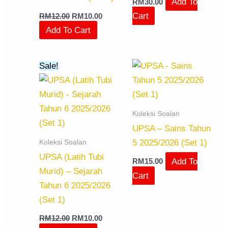
Add To
RM
30.00
Cart
RM
12.00
RM
10.00
Add To Cart
Original
Current
Sale!
price
price
was:
is:
RM12.00.
RM10.00.
Koleksi Soalan
UPSA – Sains Tahun
Koleksi Soalan
5 2025/2026 (Set 1)
UPSA (Latih Tubi
Add To
RM
15.00
Murid) – Sejarah
Cart
Tahun 6 2025/2026
(Set 1)
RM
12.00
RM
10.00