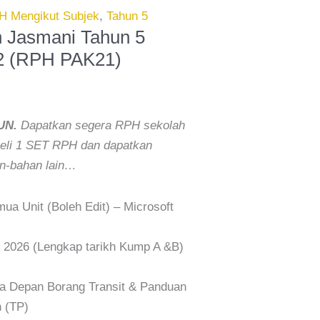
H Mengikut Subjek
,
Tahun 5
 Jasmani Tahun 5
 2 (RPH PAK21)
UN.
Dapatkan segera RPH sekolah
 Beli 1 SET RPH dan dapatkan
-bahan lain…
a Unit (Boleh Edit) – Microsoft
026 (Lengkap tarikh Kump A &B)
Depan Borang Transit & Panduan
 (TP)