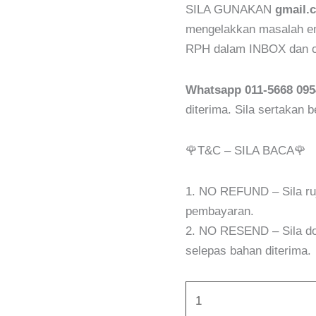
SILA GUNAKAN
gmail.
mengelakkan masalah ema
RPH dalam INBOX dan ch
Whatsapp 011-5668 095
diterima. Sila sertakan 
🌹T&C – SILA BACA🌹
1. NO REFUND – Sila r
pembayaran.
2. NO RESEND – Sila do
selepas bahan diterima.