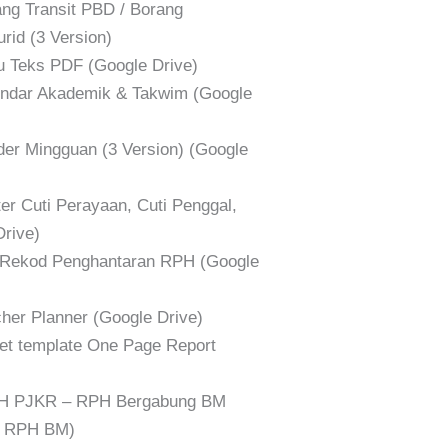
g Transit PBD / Borang
id (3 Version)
Teks PDF (Google Drive)
dar Akademik & Takwim (Google
r Mingguan (3 Version) (Google
 Cuti Perayaan, Cuti Penggal,
Drive)
Rekod Penghantaran RPH (Google
er Planner (Google Drive)
t template One Page Report
 PJKR – RPH Bergabung BM
n RPH BM)