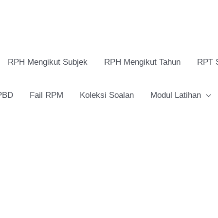
RPH Mengikut Subjek
RPH Mengikut Tahun
RPT 
 PBD
Fail RPM
Koleksi Soalan
Modul Latihan
RPH
Pendidikan
Jasmani