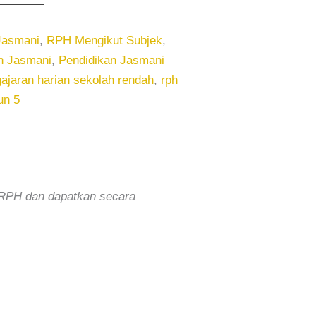
Jasmani
,
RPH Mengikut Subjek
,
n Jasmani
,
Pendidikan Jasmani
ajaran harian sekolah rendah
,
rph
un 5
T RPH dan dapatkan secara