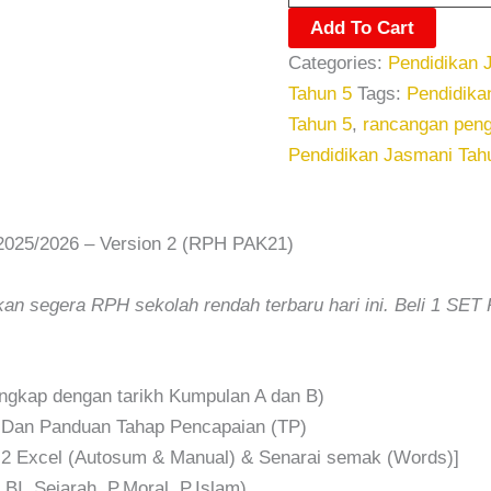
Add To Cart
Categories:
Pendidikan 
Tahun 5
Tags:
Pendidika
Tahun 5
,
rancangan peng
Pendidikan Jasmani Tah
2025/2026 – Version 2 (RPH PAK21)
an segera RPH sekolah rendah terbaru hari ini. Beli 1 SE
gkap dengan tarikh Kumpulan A dan B)
 Dan Panduan Tahap Pencapaian (TP)
 [ 2 Excel (Autosum & Manual) & Senarai semak (Words)]
BI, Sejarah, P,Moral, P.Islam)