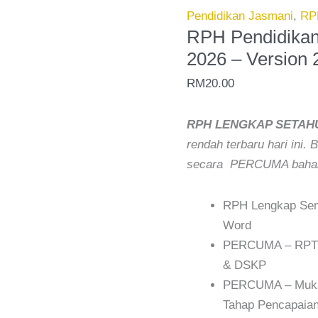
Tahun
Pendidikan Jasmani
,
RP
5
RPH Pendidikan
2026
2026 – Version
-
RM
20.00
Version
2
RPH LENGKAP SETAH
(RPH
rendah terbaru hari ini.
PAK21)
secara PERCUMA bahan
quantity
RPH Lengkap Semu
Word
PERCUMA – RPT 2
& DSKP
PERCUMA – Muka 
Tahap Pencapaian