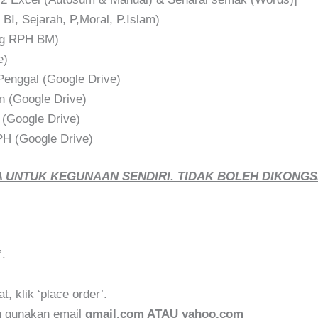
BI, Sejarah, P,Moral, P.Islam)
ng RPH BM)
e)
 Penggal (Google Drive)
n (Google Drive)
 (Google Drive)
PH (Google Drive)
 UNTUK KEGUNAAN SENDIRI. TIDAK BOLEH DIKONGSI
’.
, klik ‘place order’.
an gunakan email
gmail.com ATAU yahoo.com