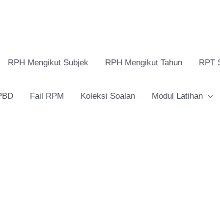
RPH Mengikut Subjek
RPH Mengikut Tahun
RPT 
 PBD
Fail RPM
Koleksi Soalan
Modul Latihan
RPH
Science
DLP