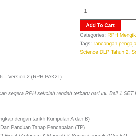
Add To Cart
Categories:
RPH Mengik
Tags:
rancangan pengaja
Science DLP Tahun 2
,
S
6 – Version 2 (RPH PAK21)
an segera RPH sekolah rendah terbaru hari ini. Beli 1 SE
gkap dengan tarikh Kumpulan A dan B)
 Dan Panduan Tahap Pencapaian (TP)
 [ 2 Excel (Autosum & Manual) & Senarai semak (Words)]