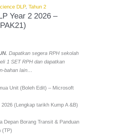
cience DLP
,
Tahun 2
P Year 2 2026 –
 PAK21)
UN.
Dapatkan segera RPH sekolah
 Beli 1 SET RPH dan dapatkan
-bahan lain…
a Unit (Boleh Edit) – Microsoft
026 (Lengkap tarikh Kump A &B)
Depan Borang Transit & Panduan
 (TP)