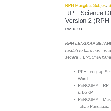
Year
RPH Mengikut Subjek
,
S
2
RPH Science DL
2026
Version 2 (RPH
-
RM
30.00
Version
2
RPH LENGKAP SETAH
(RPH
rendah terbaru hari ini.
PAK21)
secara PERCUMA bahan
quantity
RPH Lengkap Semu
Word
PERCUMA – RPT 2
& DSKP
PERCUMA – Muka 
Tahap Pencapaian