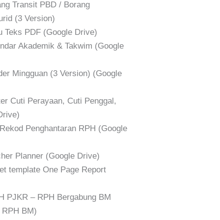
g Transit PBD / Borang
id (3 Version)
Teks PDF (Google Drive)
dar Akademik & Takwim (Google
r Mingguan (3 Version) (Google
 Cuti Perayaan, Cuti Penggal,
Drive)
Rekod Penghantaran RPH (Google
er Planner (Google Drive)
t template One Page Report
 PJKR – RPH Bergabung BM
n RPH BM)