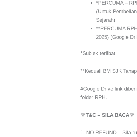
*PERCUMA – RPH 
(Untuk Pembelian
Sejarah)
**PERCUMA RPH
2025) (Google Dri
*Subjek terlibat
**Kecuali BM SJK Tahap
#Google Drive link dib
folder RPH.
🌹
T&C – SILA BACA
🌹
1. NO REFUND – Sila r