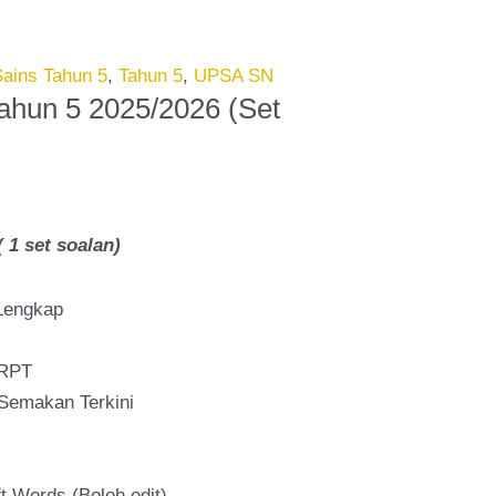
Sains Tahun 5
,
Tahun 5
,
UPSA SN
ahun 5 2025/2026 (Set
1 set soalan)
Lengkap
 RPT
Semakan Terkini
t Words (Boleh edit)