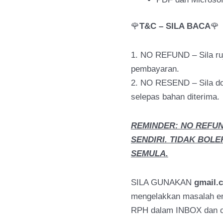
🌹
T&C – SILA BACA
🌹
1. NO REFUND – Sila r
pembayaran.
2. NO RESEND – Sila do
selepas bahan diterima.
REMINDER: NO REFU
SENDIRI. TIDAK BOLE
SEMULA.
SILA GUNAKAN
gmail.
mengelakkan masalah ema
RPH dalam INBOX dan ch