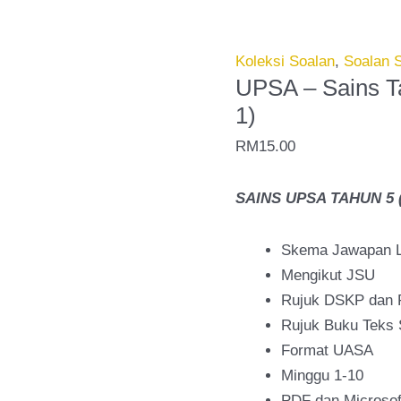
-
Sains
Tahun
Koleksi Soalan
,
Soalan 
5
UPSA – Sains T
2025/2026
1)
(Set
RM
15.00
1)
quantity
SAINS UPSA TAHUN 5 ( 
Skema Jawapan 
Mengikut JSU
Rujuk DSKP dan
Rujuk Buku Teks 
Format UASA
Minggu 1-10
PDF dan Microsof