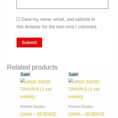
Save my name, email, and website in
this browser for the next time I comment.
Related products
Original
Current
Original
Current
Sale!
Sale!
price
price
price
price
was:
is:
was:
is:
RM20.00.
RM15.00.
RM20.00.
RM15.00.
Koleksi Soalan
Koleksi Soalan
UASA – SCIENCE
UASA – SCIENCE