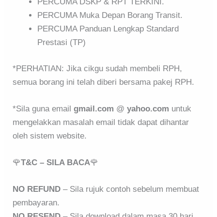
PERCUMA DSKP & RPT TERKINI.
PERCUMA Muka Depan Borang Transit.
PERCUMA Panduan Lengkap Standard
Prestasi (TP)
*PERHATIAN: Jika cikgu sudah membeli RPH,
semua borang ini telah diberi bersama pakej RPH.
*Sila guna email
gmail.com
@
yahoo.com
untuk
mengelakkan masalah email tidak dapat dihantar
oleh sistem website.
🌹
T&C – SILA BACA
🌹
NO REFUND
– Sila rujuk contoh sebelum membuat
pembayaran.
NO RESEND
– Sila download dalam masa 30 hari