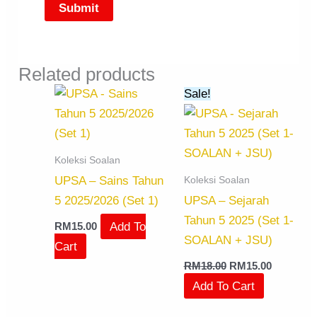
Related products
Original
Current
Sale!
price
price
was:
is:
RM18.00.
RM15.00.
Koleksi Soalan
Koleksi Soalan
UPSA – Sains Tahun
5 2025/2026 (Set 1)
UPSA – Sejarah
Tahun 5 2025 (Set 1-
Add To
RM
15.00
SOALAN + JSU)
Cart
RM
18.00
RM
15.00
Add To Cart