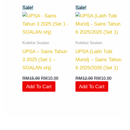
Original
Current
Original
Current
Sale!
Sale!
price
price
price
price
was:
is:
was:
is:
RM15.00.
RM10.00.
RM12.00.
RM10.00.
Koleksi Soalan
Koleksi Soalan
UPSA – Sains Tahun
UPSA (Latih Tubi
3 2025 (Set 1 –
Murid) – Sains Tahun
SOALAN shj)
6 2025/2026 (Set 1)
RM
15.00
RM
10.00
RM
12.00
RM
10.00
Add To Cart
Add To Cart