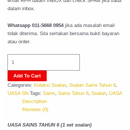
email RPH dalam INBOX dan check SPAM jika tiada
dalam inbox.
Whatsapp 011-5668 0954
jika ada masalah email
tidak diterima. Sila sertakan bersama bukti bayaran
atau order.
Add To Cart
Categories:
Koleksi Soalan
,
Soalan Sains Tahun 6
,
UASA SN
Tags:
Sains
,
Sains Tahun 6
,
Soalan
,
UASA
Description
Reviews (0)
UASA SAINS TAHUN 6 (1 set soalan)