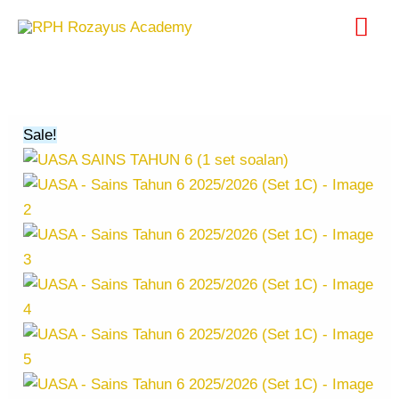
Skip
Mai
to
content
Me
UASA
Original
Current
-
price
price
Sains
was:
is:
Sale!
Tahun
RM15.00.
RM10.00.
6
2025/2026
(Set
1C)
quantity