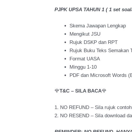
PJPK UPSA TAHUN 1 ( 1 set soal
Skema Jawapan Lengkap
Mengikut JSU
Rujuk DSKP dan RPT
Rujuk Buku Teks Semakan T
Format UASA
Minggu 1-10
PDF dan Microsoft Words (B
🌹
T&C – SILA BACA
🌹
1. NO REFUND – Sila rujuk conto
2. NO RESEND – Sila download dal
REMINDER: NO REFUND. HANYA