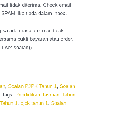
il tidak diterima. Check email
SPAM jika tiada dalam inbox.
jika ada masalah email tidak
bersama bukti bayaran atau order.
 set soalan))
lan
,
Soalan PJPK Tahun 1
,
Soalan
K
Tags:
Pendidikan Jasmani Tahun
 Tahun 1
,
pjpk tahun 1
,
Soalan
,