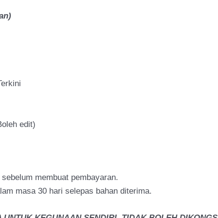
an)
erkini
oleh edit)
h sebelum membuat pembayaran.
am masa 30 hari selepas bahan diterima.
 UNTUK KEGUNAAN SENDIRI. TIDAK BOLEH DIKONGSI