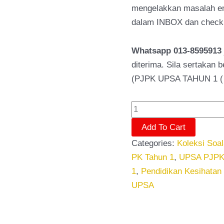
mengelakkan masalah ema
dalam INBOX dan check 
Whatsapp 013-8595913
diterima. Sila sertakan 
(PJPK UPSA TAHUN 1 ( 1
Add To Cart
Categories:
Koleksi Soa
PK Tahun 1
,
UPSA PJP
1
,
Pendidikan Kesihatan
UPSA