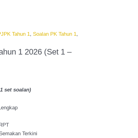
nt
00.
PJPK Tahun 1
,
Soalan PK Tahun 1
,
hun 1 2026 (Set 1 –
 set soalan)
Lengkap
 RPT
Semakan Terkini